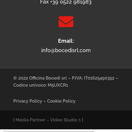
Fax +39 0522 981983

Email:
info@bocedisrl.com
© 2022 Officina Bocedi srl – P.IVA: IT01625490352 –
Codice univoco: M5UXCR1
Privacy Policy
–
Cookie Policy
[
Media Partner
–
Video Studio 1
]