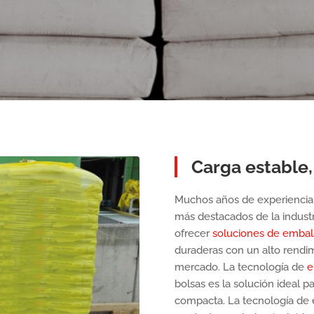
Carga estable
Muchos años de experiencia e
más destacados de la indust
ofrecer
soluciones de embal
duraderas con un alto rendi
mercado. La tecnología de
e
bolsas es la solución ideal 
compacta. La tecnología de e