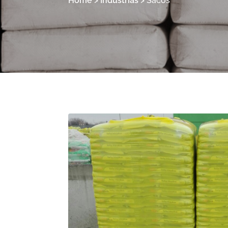
Home
>
Industrias
>
Sacos