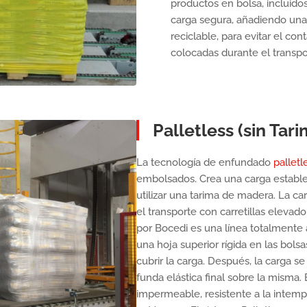
productos en bolsa, incluidos
carga segura, añadiendo una
reciclable, para evitar el con
colocadas durante el transp
Palletless (sin Tari
La tecnología de enfundado
palletl
embolsados. Crea una carga estable
utilizar una tarima de madera. La 
el transporte con carretillas elevad
por Bocedi es una línea totalmente 
una hoja superior rígida en las bols
cubrir la carga. Después, la carga se 
funda elástica final sobre la misma
impermeable, resistente a la intemp