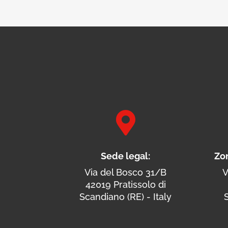

Sede legal:
Zo
Via del Bosco 31/B
V
42019 Pratissolo di
Scandiano (RE) - Italy
S