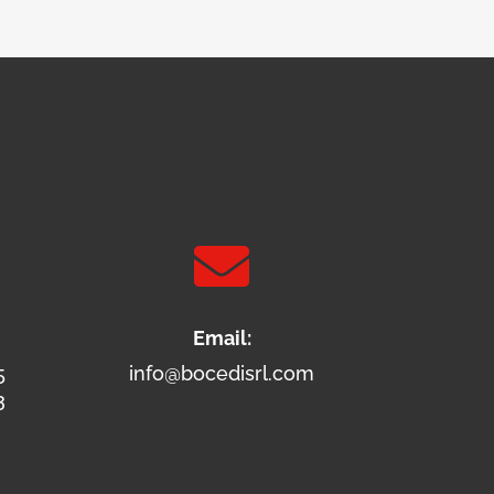

Email:
5
info@bocedisrl.com
3