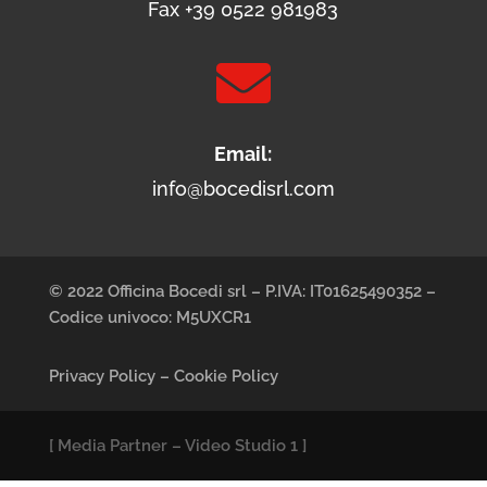
Fax +39 0522 981983

Email:
info@bocedisrl.com
© 2022 Officina Bocedi srl – P.IVA: IT01625490352 –
Codice univoco: M5UXCR1
Privacy Policy
–
Cookie Policy
[
Media Partner
–
Video Studio 1
]