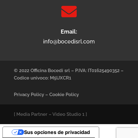

Email:
info@bocedisrl.com
© 2022 Officina Bocedi srl – P.IVA: IT01625490352 –
Codice univoco: M5UXCR1
Privacy Policy
–
Cookie Policy
[
Media Partner
–
Video Studio 1
]
Sus opciones de privacidad