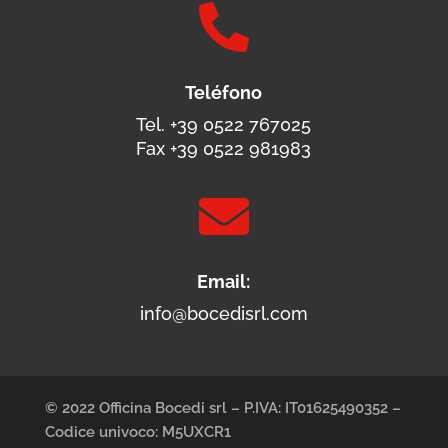

Teléfono
Tel. +39 0522 767025
Fax +39 0522 981983

Email:
info@bocedisrl.com
© 2022 Officina Bocedi srl – P.IVA: IT01625490352 –
Codice univoco: M5UXCR1