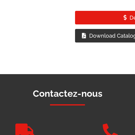
D
Download Catalo
Contactez-nous

