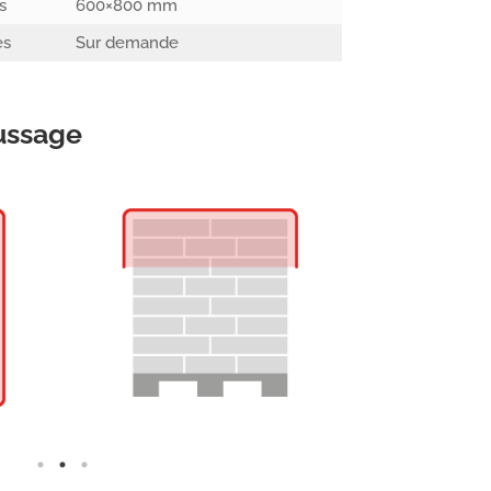
s
600×800 mm
es
Sur demande
ussage