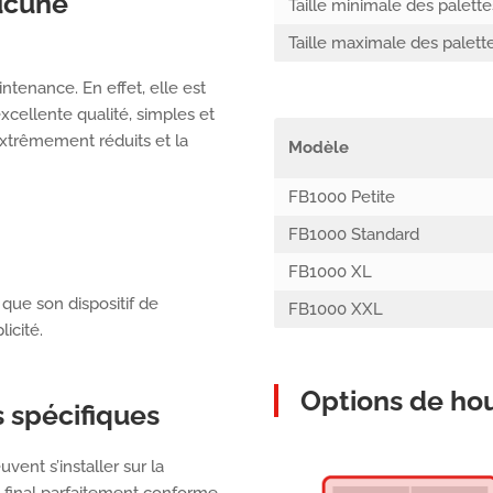
ucune
Taille minimale des palette
Taille maximale des palett
tenance. En effet, elle est
xcellente qualité, simples et
 extrêmement réduits et la
Modèle
FB1000 Petite
FB1000 Standard
FB1000 XL
 que son dispositif de
FB1000 XXL
icité.
Options de ho
 spécifiques
ent s’installer sur la
at final parfaitement conforme