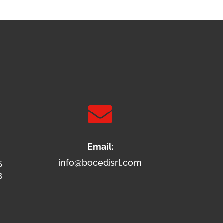

Email:
5
info@bocedisrl.com
3