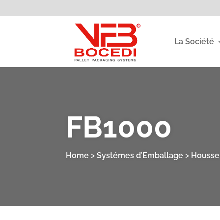
La Société
FB1000
Home
>
Systémes d’Emballage
>
Housseu