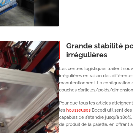
Grande stabilité p
irrégulières
Les centres logistiques traitent s
irrégulières en raison des différentes
manutentionnent. La configuration d
couches d’articles/poids/dimensions
Pour que tous les articles atteignent
les
housseuses
Bocedi utilisent des
capables de s’étendre jusqu’à 180%
de produit de la palette, en offrant a