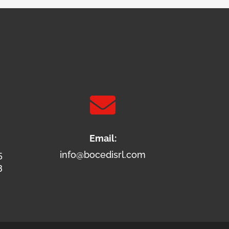

Email:
5
info@bocedisrl.com
3