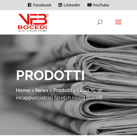
Facebook
LinkedIn
YouTube
PRODOTTI
Home
>
News
>
Prodotti
>
Linea XL di
incappucciatrici Stretch Hood Bocedi