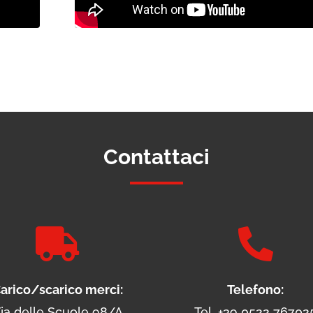
Contattaci


arico/scarico merci:
Telefono:
ia delle Scuole 98/A
Tel. +39 0522 76702