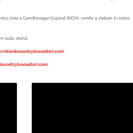
amics Asia a Gandhinagar-Gujarat INDIA, venite a visitare il nostro
m sullo stand:
cristianbocedi@bocedisrl.com
docosti@bocedisrl.com