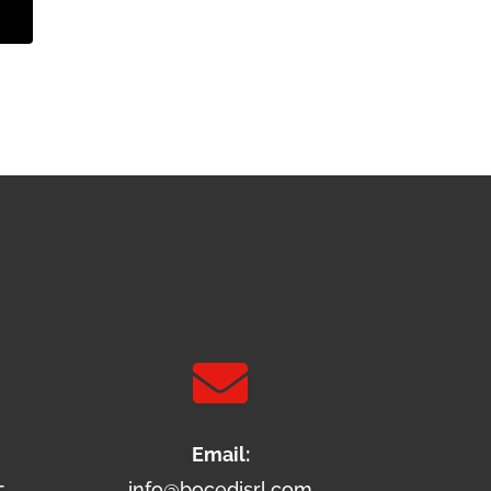

Email:
5
info@bocedisrl.com