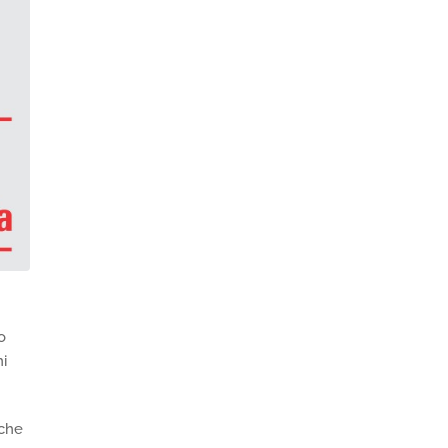
o
ni
 che