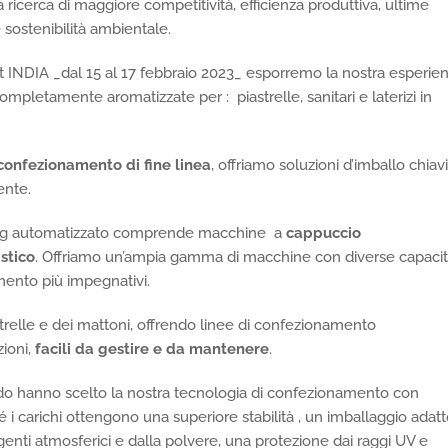
lla ricerca di maggiore competitività, efficienza produttiva, ultime
sostenibilità ambientale.
t INDIA _dal 15 al 17 febbraio 2023_ esporremo la nostra esperie
mpletamente aromatizzate per : piastrelle, sanitari e laterizi in
 confezionamento di fine linea
, offriamo soluzioni d’imballo chiavi
ente.
kaging automatizzato comprende macchine a
cappuccio
stico
. Offriamo un’ampia gamma di macchine con diverse capaci
amento più impegnativi.
astrelle e dei mattoni, offrendo linee di confezionamento
ioni,
facili da gestire e da mantenere
.
mondo hanno scelto la nostra tecnologia di confezionamento con
 i carichi ottengono una superiore stabilità , un imballaggio adat
agenti atmosferici e dalla polvere, una protezione dai raggi UV e