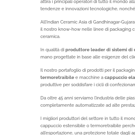
attira i principali operatori di tutto il mondo a
tendenze e innovazioni tecnologiche, nonché 
All’Indian Ceramic Asia di Gandhinagar-Gujara
il nostro know-how nelle linee di packaging co
ceramica.
In qualità di
produttore leader di sistemi di
mano progettate in base alle esigenze del cli
Il nostro portafoglio di prodotti per il pac
termoretraibile
e macchine a
cappuccio ela
produttive per soddisfare i cicli di confezion
Da oltre 45 anni serviamo l’industria delle pi
completamente automatizzate ad alte prestaz
I migliori produttori del settore in tutto il 
cappuccio estensibile o termoretraibile perché
all’esportazione, una protezione totale dagli 