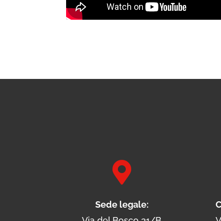

Sede legale:
C
Via del Bosco 31/B
V